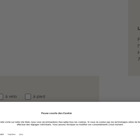
L
F
l
H
7
à vélo
à pied