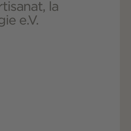
tisanat, la
gie e.V.