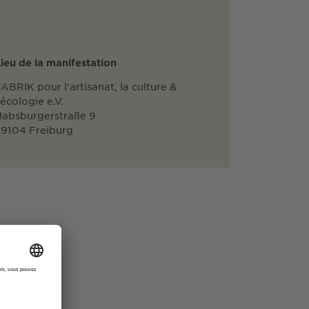
ieu de la manifestation
ABRIK pour l'artisanat, la culture &
'écologie e.V.
absburgerstraße 9
9104 Freiburg