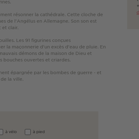
nnes.
d
rement résonner la cathédrale. Cette cloche de
ches de l'Angélus en Allemagne. Son son est
et clair.
illes. Les 91 figurines conçues
er la maçonnerie d'un excès d'eau de pluie. En
 mauvais démons de la maison de Dieu et
s bouches ouvertes et criardes.
ment épargnée par les bombes de guerre - et
e la ville.
à vélo
à pied