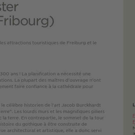
ter
Fribourg)
les attractions touristiques de Freiburg et le
 300 ans ! La planification a nécessité une
ations. La plupart des maîtres d'ouvrage n'ont
plement faire confiance à la cathédrale pour
 le célèbre historien de l'art Jacob Burckhardt
L
 terre". Les lourds murs et les magnifiques piliers
F
c la terre. En contrepartie, le sommet de la tour
F
'histoire du gothique à être construite de
M
 architectural et artistique, elle a donc servi