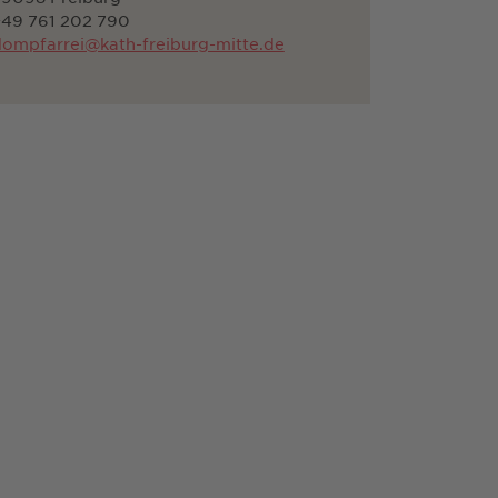
+49 761 202 790
ompfarrei@kath-freiburg-mitte.de