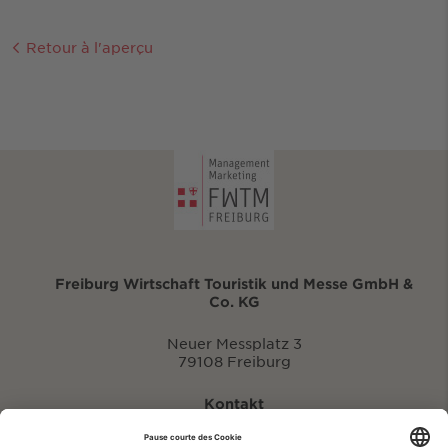
Retour à l'aperçu
Freiburg Wirtschaft Touristik und Messe GmbH &
Co. KG
Neuer Messplatz 3
79108 Freiburg
Kontakt
eventportal@fwtm.de