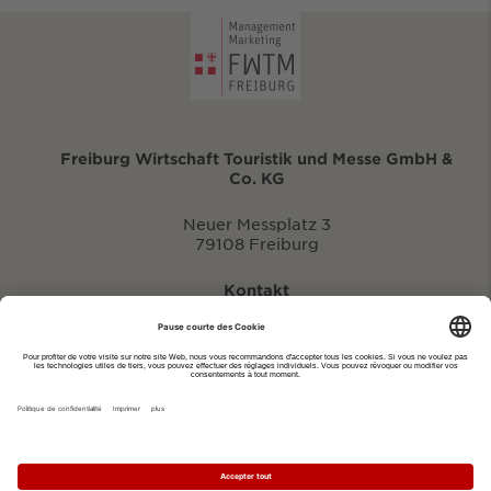
Freiburg Wirtschaft Touristik und Messe GmbH &
Co. KG
Neuer Messplatz 3
79108 Freiburg
Kontakt
eventportal@fwtm.de
Signaler des manifestations
Portail du tourisme: visit.freiburg.de
Politique de confidentialité
Imprimer