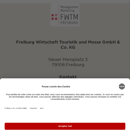
Freiburg Wirtschaft Touristik und Messe GmbH &
Co. KG
Neuer Messplatz 3
79108 Freiburg
Kontakt
eventportal@fwtm.de
Signaler des manifestations
Portail du tourisme: visit.freiburg.de
Politique de confidentialité
Imprimer